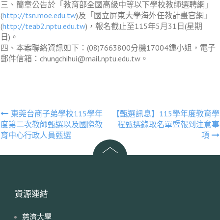
三、簡章公告於「教育部全國高級中等以下學校教師選聘網」
(
http://tsn.moe.edu.tw
)及「國立屏東大學海外任教計畫官網」
(
http://teab2.nptu.edu.tw
)，報名截止至115年5月31日(星期
日)。
四、本案聯絡資訊如下：(08)7663800分機17004鍾小姐，電子
郵件信箱：chungchihui@mail.nptu.edu.tw。
文
東莞台商子弟學校115學年
【甄選訊息】115學年度教育學
度第二次教師甄選以及國際教
程甄選錄取名單暨報到注意事
章
育中心行政人員甄選
項
導
覽
資源連結
慈濟大學