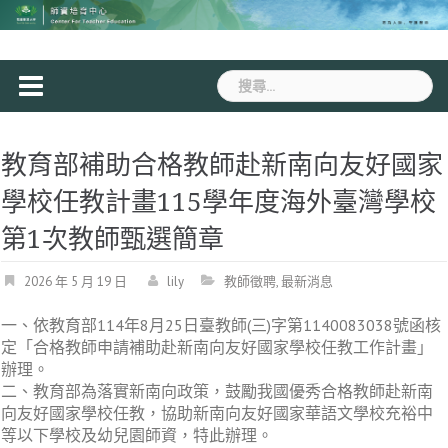
Skip
to
content
搜
尋
關
鍵
教育部補助合格教師赴新南向友好國家
字:
學校任教計畫115學年度海外臺灣學校
第1次教師甄選簡章
2026 年 5 月 19 日
lily
教師徵聘
,
最新消息
一、依教育部114年8月25日臺教師(三)字第1140083038號函核
定「合格教師申請補助赴新南向友好國家學校任教工作計畫」
辦理。
二、教育部為落實新南向政策，鼓勵我國優秀合格教師赴新南
向友好國家學校任教，協助新南向友好國家華語文學校充裕中
等以下學校及幼兒園師資，特此辦理。