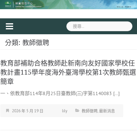
Skip
to
content
搜
尋
關
分類:
教師徵聘
鍵
字:
教育部補助合格教師赴新南向友好國家學校任
教計畫115學年度海外臺灣學校第1次教師甄選
簡章
一、依教育部114年8月25日臺教師(三)字第1140083 […]
2026 年 5 月 19 日
lily
教師徵聘
,
最新消息