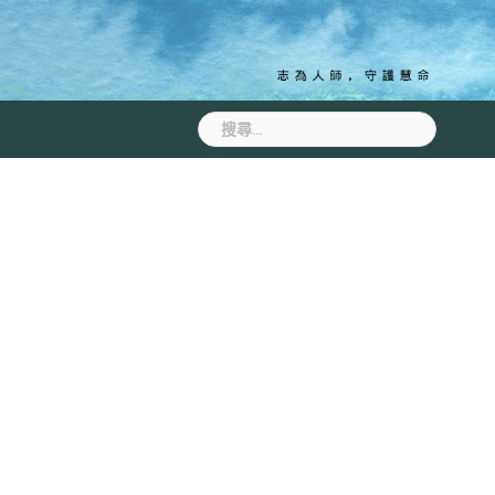
搜
尋
關
鍵
字: