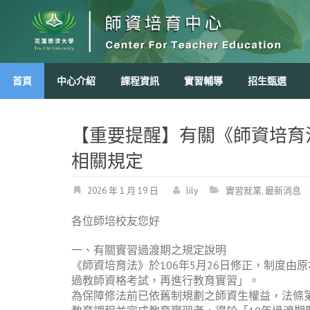
Skip
to
content
首頁
中心介紹
課程資訊
實習輔導
招生甄選
【重要提醒】有關《師資培育
相關規定
2026 年 1 月 19 日
lily
實習就業
,
最新消息
各位師培校友您好
一、有關實習過渡期之規定說明
《師資培育法》於106年5月26日修正，制度
過教師資格考試，再進行教育實習」。
為保障修法前已依舊制規劃之師資生權益，法條第2