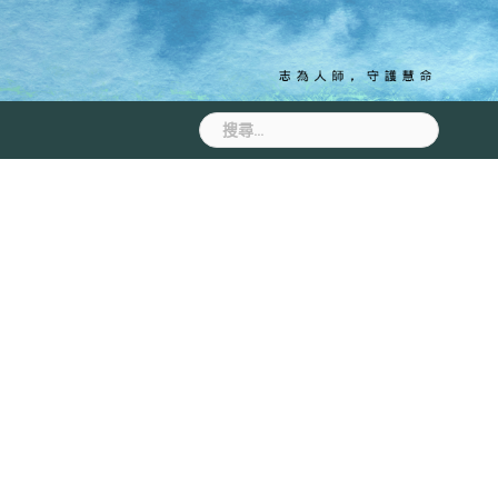
搜
尋
關
鍵
字: