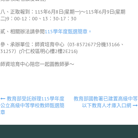
八、正取報到：115年6月8日(星期一)～115年6月9日(星期
二)9：00-12：00、13：30-17：30
貳、相關辦法請參閱
115學年度甄選簡章。
參、承辦單位：師資培育中心（03-8572677分機33166、
31257）(介仁校區明心樓2樓2E216)
師資培育中心陪您一起圓教師夢～
文
教育部受託辦理115學年度
教育部國教署已建置高級中等
公立高級中等學校教師甄選簡
以下教育人才庫入口網
章
章
導
覽