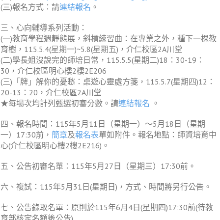
(三)報名方式：請
連結報名
。
三、心向輔導系列活動：
(一)教育學程週靜態展，斜槓練習曲：在專業之外，種下一棵教
育樹，115.5.4(星期一)~5.8(星期五)，介仁校區2A川堂
(二)學長姐沒說完的師培日常，115.5.5(星期二)18：30-19：
30，介仁校區明心樓2樓2E206
(三)「牌」解你的憂愁：桌遊心靈處方箋，115.5.7(星期四)12：
20-13：20，介仁校區2A川堂
★每場次均計列甄選初審分數。請
連結報名
。
四、報名時間：115年5月11日（星期一）～5月18日（星期
一）17:30前，
簡章
及
報名表
單如附件。報名地點：師資培育中
心(介仁校區明心樓2樓2E216)。
五、公告初審名單：115年5月27日（星期三）17:30前。
六、複試：115年5月31日(星期日)，方式、時間將另行公告。
七、公告錄取名單：原則於115年6月4日(星期四)17:30前(待教
育部核定名額後公告)