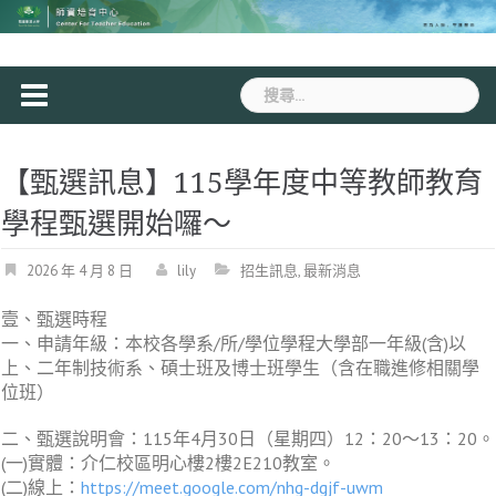
Skip
to
content
搜
尋
關
鍵
【甄選訊息】115學年度中等教師教育
字:
學程甄選開始囉～
2026 年 4 月 8 日
lily
招生訊息
,
最新消息
壹、甄選時程
一、申請年級：本校各學系/所/學位學程大學部一年級(含)以
上、二年制技術系、碩士班及博士班學生（含在職進修相關學
位班）
二、甄選說明會：115年4月30日（星期四）12：20～13：20。
(一)實體：介仁校區明心樓2樓2E210教室。
(二)線上：
https://meet.google.com/nhg-dgjf-uwm